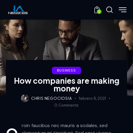
0
BUSINESS
How companies are making
money
CHRIS NEGOCIOSIA
febrero 6, 2021
0
Comments
roin faucibus nec mauris a sodales, sed
elementum mi tincidunt. Sed eget viverra