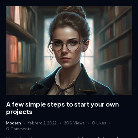
A few simple steps to start your own
projects
Modern
febrero 2, 2022
306
Views
0
Likes
0
Comments