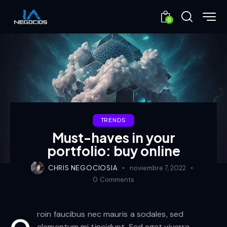
0
TRENDS
Must-haves in your
portfolio: buy online
CHRIS NEGOCIOSIA
noviembre 7, 2022
0
Comments
roin faucibus nec mauris a sodales, sed
elementum mi tincidunt. Sed eget viverra