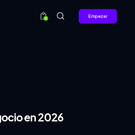
Empezar
0
egocio en 2026